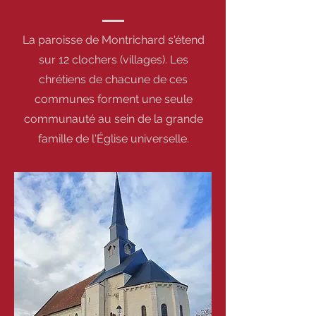
La paroisse de Montrichard s'étend
sur 12 clochers (villages). Les
chrétiens de chacune de ces
communes forment une seule
communauté au sein de la grande
famille de l'Église universelle.