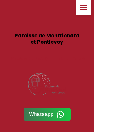
Paroisse de Montrichard
et Pontlevoy
Diocèse de Blois (41 – Loir-et-Cher)
Whatsapp